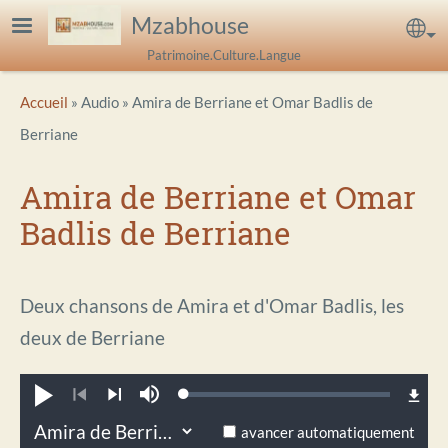
Aller au contenu principal
Mzabhouse
Sel
Patrimoine.Culture.Langue
Breadcrumb
Accueil
Audio
Amira de Berriane et Omar Badlis de
Berriane
Amira de Berriane et Omar
Badlis de Berriane
Deux chansons de Amira et d'Omar Badlis, les
deux de Berriane
Loaded
:
Jouer
Sourdine
0.46%
Précédent
Suivant
avancer automatiquement