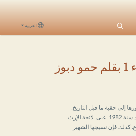
العربية
lect your language
ز
ا إلى حقبة ما قبل التاريخ.
تشتهر ات مزاب على المستوى العالمي بهندستها المعمارية التقليدية فمنطقة مزاب أدرجت منذ سنة 1982 على لائحة الإرث
ع. كذلك فإن نسيجها الشهير