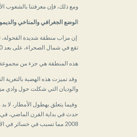
ومع ذلك، فإن معرفتنا بالشعوب الأ
ا
لوضع الجغرافي والمناخي والديم
إن مزاب منطقة شديدة القحولة، تتمي
تقع في شمال الصحراء، على بعد 600 كم جنوب الجزائر العاصمة، في ولاية غرداية (تاغردايت، بالأمازيغية).
هذه المنطقة هي جزء من مجموعة جيو
وقد تميزت هذه الهضبة بالتعرية ال
والوديان التي شكلت حول وادي مزاب
وفيما يتعلق بهطول الأمطار، لا بد
2008 مما تسبب في خسائر في الأرواح وأضرار فادحة في الممتلكات.