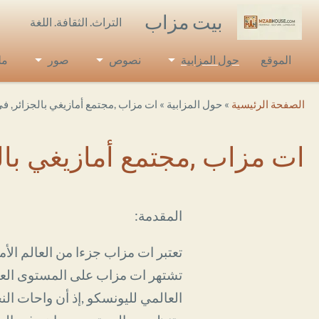
Skip to main conten
بيت مزاب
التراث. الثقافة. اللغة
الموقع
حول المزابية
نصوص
صور
مل
Breadcrumb
الصفحة الرئيسية
حول المزابية
ات مزاب ,مجتمع أمازيغي بالجزائر, في إختبار الز
ات مزاب ,مجتمع أمازيغي بالجزائر, ف
المقدمة:
تعتبر ات مزاب جزءا من العالم الأ
العالمي لليونسكو ,إذ أن واحات ال