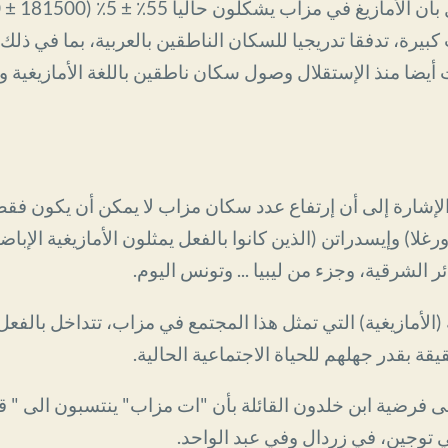
رة، تدفقا تدريجيا للسكان الناطقين بالعربية، بما في ذلك 
أيضا منذ الإستقلال وصول سكان ناطقين باللغة الأمازيغية 
لإشارة إلى أن إرتفاع عدد سكان مزاب لا يمكن أن يكون فق
رغلا) وإيسدراتن (الذين كانوا بالفعل يمثلون الأمازيغية الإب
 الشرقية، وجزء من ليبيا ... وتونس اليوم.
(الأمازيغية) التي تمثل هذا المجتمع في مزاب، تتداخل بالفع
ة بقدر جهلهم للحياة الاجتماعية الحالية.
ى فرضية ابن خلدون القائلة بأن "ات مزاب" ينتسبون الى " قبيل
توجين، في زردال وفي عبد الواحد.