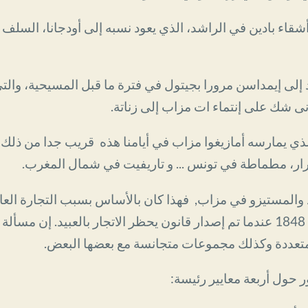
 أشقاء بادين في الراشد، الذي يعود نسبه إلى أودجانا، السلف 
إلى إيمداسن مرورا بجيتول في فترة ما قبل المسيحية، والتي
أدنى شك على إنتماء ات مزاب إلى زناتة.
الذي يمارسه أمازيغوا مزاب في أيامنا هذه قريب جدا من ذلك
ار، مطماطة في تونس ... و تاريفيت في شمال المغرب.
د والمستيزو في مزاب, فهذا كان بالأساس بسبب التجارة العا
في السابق ولكن بدء منع ذلك سنة 1848 عندما تم إصدار قانون يحظر الاتجار بالع
ت متعددة وكذلك مجموعات متجانسة مع بعضها البعض.
حول أربعة معايير رئيسة: