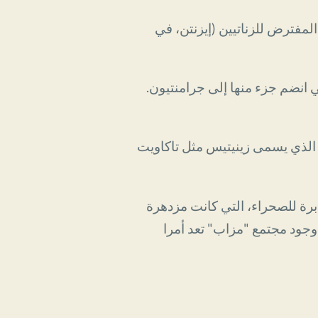
المفترض للزناتيين (إيزنتن، في
 انضم جزء منها إلى جرامنتيون.
 الذي يسمى زينيتيس مثل تاكاويت
برة للصحراء، التي كانت مزدهرة
بيد. إن مسألة وجود مجتمع "مزاب" تعد أمرا