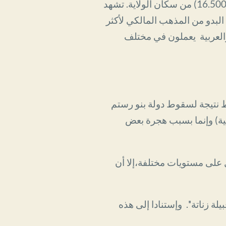
وفي غياب تعداد جدي، يمكن القول بأن الأمازيغ في مزاب يشكلون حاليا 55٪ ± 5٪ (181500 ± 16.500) من سكان الولاية. تشهد
البدو من المذهب المالكي لأكثر
والعربية يعملون في مختلف
ط نتيجة لسقوط دولة بنو رستم
اضية) وإنما بسبب هجرة بعض
ل على مستويات مختلفة،إلا أن
ة زناتة''. وإستنادا إلى هذه